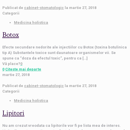
Publicat de
cabinet-stomatologic
la
martie 27, 2018
Categorii
Medicina holistica
Botox
Efecte secundare nedorite ale injectiilor cu Botox (toxina botulinica
tip A) Substantele toxice sunt daunatoare organismelor vii. Se
spune ca “doza da efectul toxic”, pentru ca
[…]
Vă place?
0
0
Citeste mai departe
martie 27, 2018
Publicat de
cabinet-stomatologic
la
martie 27, 2018
Categorii
Medicina holistica
Lipitori
Nu am crezut vreodata ca lipitorile vor fi pe lista mea de interes.