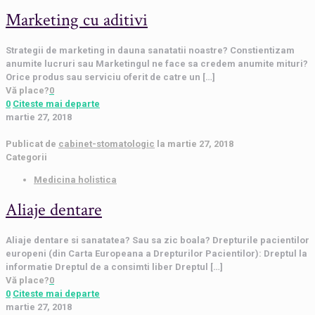
Marketing cu aditivi
Strategii de marketing in dauna sanatatii noastre? Constientizam
anumite lucruri sau Marketingul ne face sa credem anumite mituri?
Orice produs sau serviciu oferit de catre un
[…]
Vă place?
0
0
Citeste mai departe
martie 27, 2018
Publicat de
cabinet-stomatologic
la
martie 27, 2018
Categorii
Medicina holistica
Aliaje dentare
Aliaje dentare si sanatatea? Sau sa zic boala? Drepturile pacientilor
europeni (din Carta Europeana a Drepturilor Pacientilor): Dreptul la
informatie Dreptul de a consimti liber Dreptul
[…]
Vă place?
0
0
Citeste mai departe
martie 27, 2018