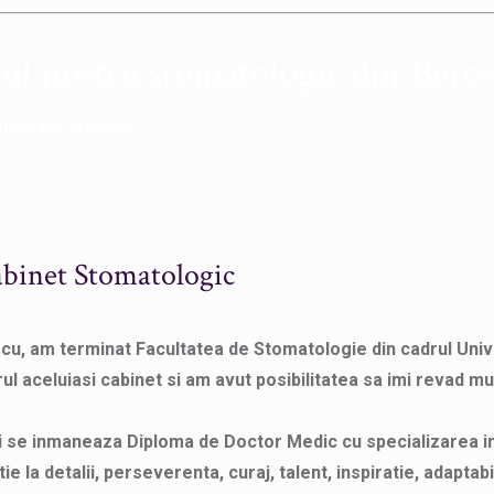
tul nostru stomatologic din Berc
nsultatie gratuita!
binet Stomatologic
, am terminat Facultatea de Stomatologie din cadrul Univers
l aceluiasi cabinet si am avut posibilitatea sa imi revad mul
 ti se inmaneaza Diploma de Doctor Medic cu specializarea 
ie la detalii, perseverenta, curaj, talent, inspiratie, adapta