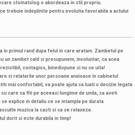
iecare stomatolog o abordeaza in stil propriu.
 trebuie indeplinite pentru evolutia favorabila a actului
a in primul rand dupa felul in care aratam. Zambetul pe
a cu un zambet cald si presupunem, involuntar, ca acea
zistibil, contagios, binedispune si nu se uita!
e si relatarile unor persoane anxioase in cabinetul
ti mai confortabil, va poate ajuta sa luati o decizie legata
 cu care sa fiti pe aceeasi lungime de unda, sa aveti
 se explice in detaliu ce se intampla pe durata
 asculte muzica la casti si sa se relaxeze.
 dorit si este durabila in timp!