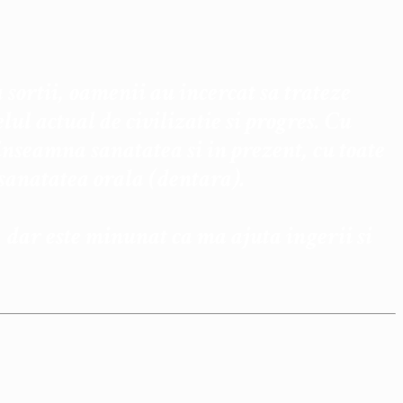
 sortii, oamenii au incercat sa trateze
lul actual de civilizatie si progres. Cu
e inseamna sanatatea si in prezent, cu toate
sanatatea orala (dentara).
r este minunat ca ma ajuta ingerii si