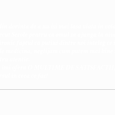
in dorinta de a nu isi mai lasa viata in voia
ecut Secole pentru ca omul sa ajunga la nive
 ironic faptul ca putini dintre noi inteleg c
 de medicina, neglijam cum putem mai bine 
ru atentie.
e imi ofera O MULTIME DE SATISFACTII, da
sul in ceea ce fac!