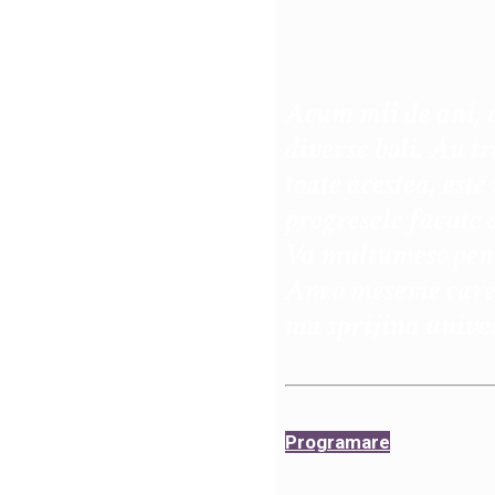
Acum mii de ani, d
diverse boli. Au tr
toate acestea, este
progresele facute
Va multumesc pent
Am o meserie car
ma sprijina univer
Programare