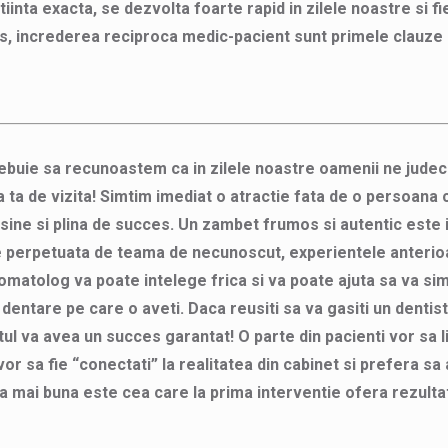
iinta exacta, se dezvolta foarte rapid in zilele noastre si f
, increderea reciproca medic-pacient sunt primele clauze ce
rebuie sa recunoastem ca in zilele noastre oamenii ne judec
ea ta de vizita! Simtim imediat o atractie fata de o persoan
ine si plina de succes. Un zambet frumos si autentic este ire
 perpetuata de teama de necunoscut, experientele anterioar
matolog va poate intelege frica si va poate ajuta sa va simti
entare pe care o aveti. Daca reusiti sa va gasiti un dentist
tul va avea un succes garantat! O parte din pacienti vor sa li
 vor sa fie “conectati” la realitatea din cabinet si prefera sa
 mai buna este cea care la prima interventie ofera rezultatul