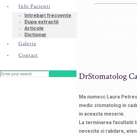
Info Pacienti
Intrebari frecvente
La cabine
Dupa extractii
Articole
Dictionar
poti beneficia de co
Galerie
Contact
DrStomatolog Ca
Ma numesc Laura Petrescu
medic stomatolog in cadru
in aceasta meserie.
La terminarea facultatii
necesita si rabdare, atent