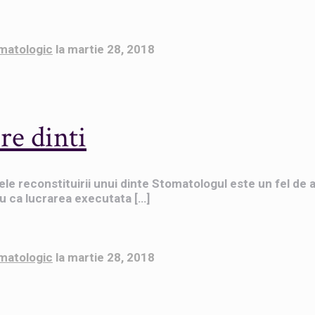
matologic
la
martie 28, 2018
re dinti
ele reconstituirii unui dinte Stomatologul este un fel de a
ru ca lucrarea executata
[…]
matologic
la
martie 28, 2018